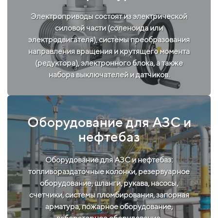
Электроприводы состоят из электрической
силовой части (соленоида или
электродвигателя), системы преобразования
направления вращения и крутящего момента
(редуктора), электронного блока, а также
набора выключателей и датчиков.
Оборудование для АЗС и
нефтебаз
Оборудование для АЗС и нефтебаз:
топливораздаточные колонки, резервуарное
оборудование, шланги, рукава, насосы,
счетчики, системы пломбирования, запорная
арматура, пожарное оборудование,