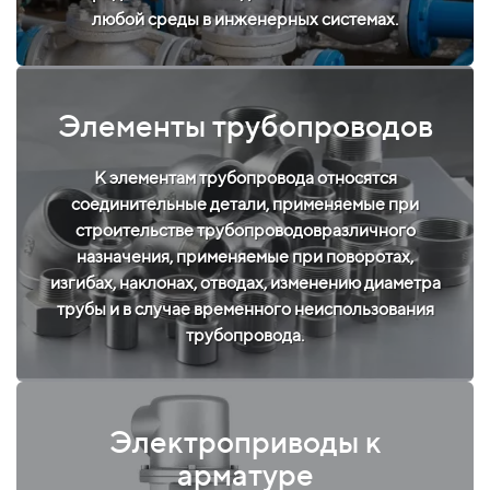
любой среды в инженерных системах.
Элементы трубопроводов
К элементам трубопровода относятся
соединительные детали, применяемые при
строительстве трубопроводовразличного
назначения, применяемые при поворотах,
изгибах, наклонах, отводах, изменению диаметра
трубы и в случае временного неиспользования
трубопровода.
Электроприводы к
арматуре